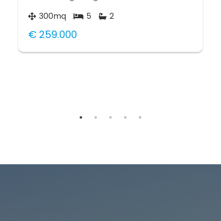
300mq
5
2
€ 259.000