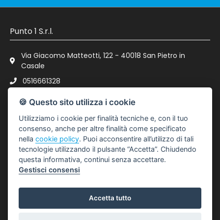
Punto 1 S.r.l.
Via Giacomo Matteotti, 122 - 40018 San Pietro in
Casale
0516661328
spc@punto-immobiliare.com
🍪 Questo sito utilizza i cookie
P.IVA : 03023111200
Utilizziamo i cookie per finalità tecniche e, con il tuo
consenso, anche per altre finalità come specificato
nella
cookie policy
. Puoi acconsentire all’utilizzo di tali
LINK UTILI
tecnologie utilizzando il pulsante “Accetta”. Chiudendo
questa informativa, continui senza accettare.
Gestisci consensi
Privacy Policy
Revoca Consensi
Accetta tutto
Info Societarie