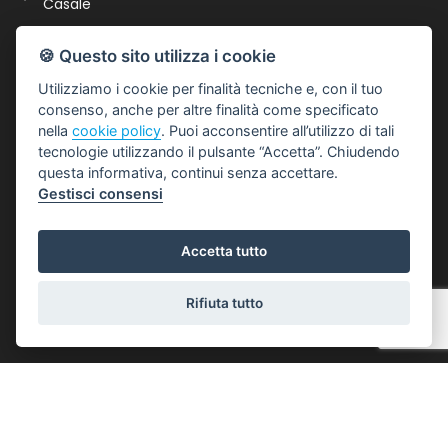
Casale
0516661328
🍪 Questo sito utilizza i cookie
spc@punto-immobiliare.com
Utilizziamo i cookie per finalità tecniche e, con il tuo
P.IVA : 03023111200
consenso, anche per altre finalità come specificato
nella
cookie policy
. Puoi acconsentire all’utilizzo di tali
tecnologie utilizzando il pulsante “Accetta”. Chiudendo
LINK UTILI
questa informativa, continui senza accettare.
Gestisci consensi
Privacy Policy
Revoca Consensi
Accetta tutto
Info Societarie
Rifiuta tutto
SOCIAL
©2021 Punto 1 S.r.l.
Gestisci Cookie Policy