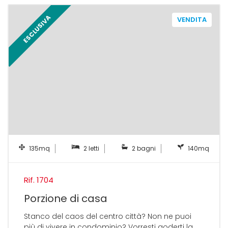
ESCLUSIVA
VENDITA
135mq
2 letti
2 bagni
140mq
Rif. 1704
Porzione di casa
Stanco del caos del centro città? Non ne puoi
più di vivere in condominio? Vorresti goderti la