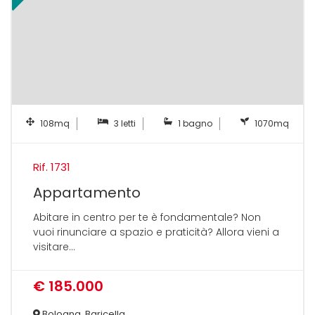
108mq
3 letti
1 bagno
1070mq
Rif. 1731
Appartamento
Abitare in centro per te è fondamentale? Non
vuoi rinunciare a spazio e praticità? Allora vieni a
visitare...
€ 185.000
Bologna, Baricella