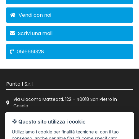
Vendi con noi
Scrivi una mail
0516661328
Punto 1 S.r.l.
Via Giacomo Matteotti, 122 - 40018 San Pietro in
Casale
0516661328
🍪 Questo sito utilizza i cookie
spc@punto-immobiliare.com
Utilizziamo i cookie per finalità tecniche e, con il tuo
P.IVA : 03023111200
consenso, anche per altre finalità come specificato