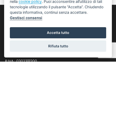
nella
cookie policy
. Puoi acconsentire all’utilizzo di tali
tecnologie utilizzando il pulsante “Accetta”. Chiudendo
questa informativa, continui senza accettare.
Punto 1 S.r.l.
Gestisci consensi
Via Giacomo Matteotti, 122 - 40018 San Pietro in
Accetta tutto
Casale
0516661328
Rifiuta tutto
spc@punto-immobiliare.com
P.IVA : 03023111200
LINK UTILI
Privacy Policy
Revoca Consensi
Info Societarie